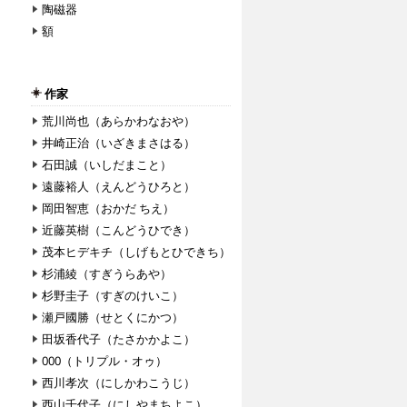
陶磁器
額
作家
荒川尚也（あらかわなおや）
井崎正治（いざきまさはる）
石田誠（いしだまこと）
遠藤裕人（えんどうひろと）
岡田智恵（おかだ ちえ）
近藤英樹（こんどうひでき）
茂本ヒデキチ（しげもとひできち）
杉浦綾（すぎうらあや）
杉野圭子（すぎのけいこ）
瀬戸國勝（せとくにかつ）
田坂香代子（たさかかよこ）
000（トリプル・オゥ）
西川孝次（にしかわこうじ）
西山千代子（にしやまちよこ）