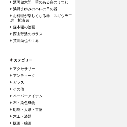
濱岡健太郎 華のある白のうつわ
浜野まゆみのハレの日の器
お料理が楽しくなる器 スギウラ工
房 杉浦 綾
森本猛の絵画
西山芳浩のガラス
荒川尚也の世界
カテゴリー
アクセサリー
アンティーク
ガラス
その他
ペーパーアイテム
布・染色織物
彫刻・人形・置物
木工・漆器
版画・絵画