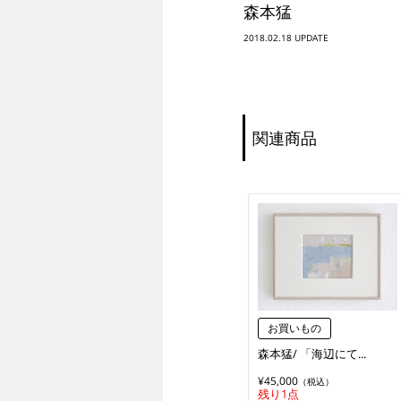
森本猛
2018.02.18
関連商品
お買いもの
森本猛/ 「海辺にて...
¥45,000
（税込）
残り1点