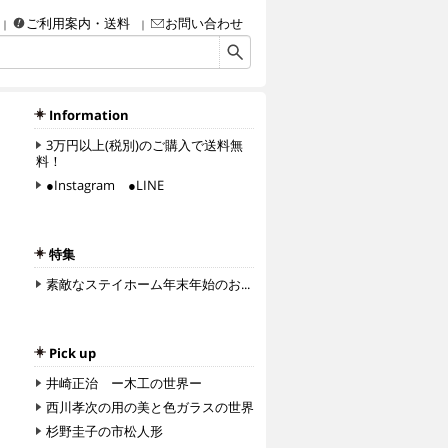
ご利用案内・送料
お問い合わせ
画・彫刻・工芸品（陶磁器、ガラス、彫金、人形、etc.）・額などなど、アート＆クラフ
Information
3万円以上(税別)のご購入で送料無
料！
●Instagram ●LINE
特集
素敵なステイホーム年末年始のお...
Pick up
井崎正治 ー木工の世界ー
西川孝次の用の美と色ガラスの世界
杉野圭子の市松人形