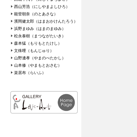
西山芳浩（にしやまよしひろ）
能登朝奈（のとあさな）
濱岡健太郎（はまおかけんたろう）
浜野まゆみ（はまのまゆみ）
松永泰樹（まつながたいき）
森本猛（もりもとたけし）
文殊哩（もんじゅり）
山野邊孝（やまのべたかし）
山本修（やまもとおさむ）
楽居布（らいふ）