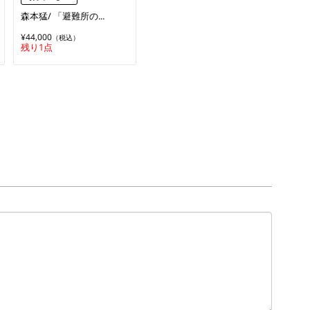
森本猛/ 「避難所の...
¥44,000
（税込）
残り1点