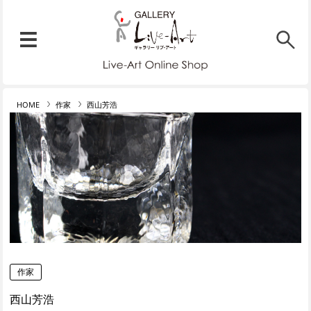
リブ・アート オンラインショ
メニュー
リブ・アートでは、絵画・版
HOME
作家
西山芳浩
作家
西山芳浩