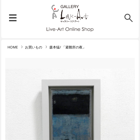
リブ・アート オンラインショ
メニュー
リブ・アートでは、絵画・版
HOME
お買いもの
森本猛/ 「避難所の夜」