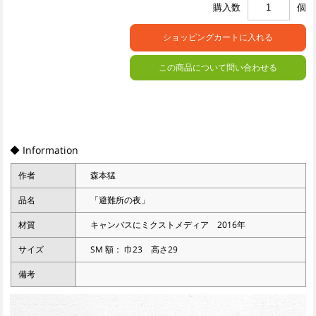
購入数
個
この商品について問い合わせる
◆ Information
作者
森本猛
品名
「避難所の夜」
材質
キャンバスにミクストメディア 2016年
サイズ
SM 額： 巾23 高さ29
備考