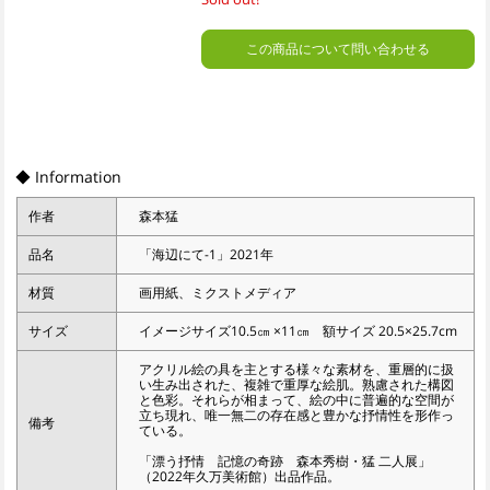
この商品について問い合わせる
◆ Information
作者
森本猛
品名
「海辺にて-1」2021年
材質
画用紙、ミクストメディア
サイズ
イメージサイズ10.5㎝ ×11㎝ 額サイズ 20.5×25.7cm
アクリル絵の具を主とする様々な素材を、重層的に扱
い生み出された、複雑で重厚な絵肌。熟慮された構図
と色彩。それらが相まって、絵の中に普遍的な空間が
立ち現れ、唯一無二の存在感と豊かな抒情性を形作っ
備考
ている。
「漂う抒情 記憶の奇跡 森本秀樹・猛 二人展」
（2022年久万美術館）出品作品。