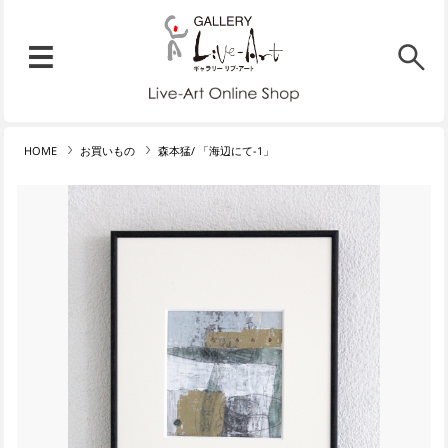
リブ・アート オンラインショ
メニュー
リブ・アートでは、絵画・版
HOME
お買いもの
森本猛/ 「海辺にて-1」