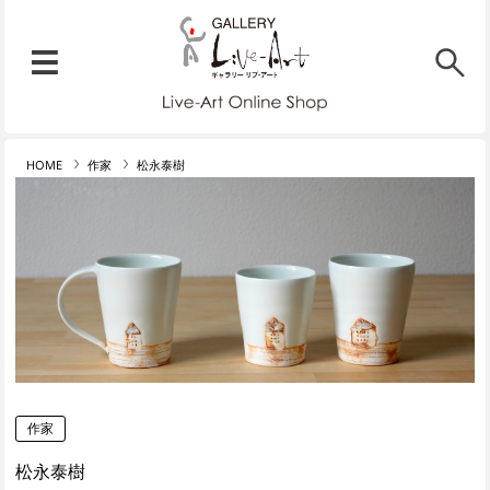
リブ・アート オンラインショ
メニュー
リブ・アートでは、絵画・版
HOME
作家
松永泰樹
作家
松永泰樹