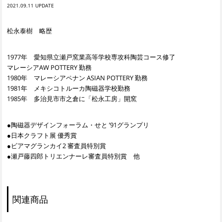
2021.09.11
松永泰樹 略歴
1977年 愛知県立瀬戸窯業高等学校専攻科陶芸コース修了
マレーシアAW POTTERY 勤務
1980年 マレーシアペナン ASIAN POTTERY 勤務
1981年 メキシコトルーカ陶磁器学校勤務
1985年 多治見市市之倉に「松永工房」開窯
●陶磁器デザインフォーラム・せと ’91グランプリ
●日本クラフト展 優秀賞
●ビアマグランカイ2 審査員特別賞
●瀬戸藤四郎トリエンナーレ審査員特別賞 他
関連商品