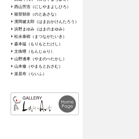
西山芳浩（にしやまよしひろ）
能登朝奈（のとあさな）
濱岡健太郎（はまおかけんたろう）
浜野まゆみ（はまのまゆみ）
松永泰樹（まつながたいき）
森本猛（もりもとたけし）
文殊哩（もんじゅり）
山野邊孝（やまのべたかし）
山本修（やまもとおさむ）
楽居布（らいふ）