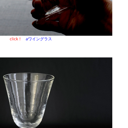
click！
aワイングラス