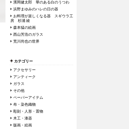
濱岡健太郎 華のある白のうつわ
浜野まゆみのハレの日の器
お料理が楽しくなる器 スギウラ工
房 杉浦 綾
森本猛の絵画
西山芳浩のガラス
荒川尚也の世界
カテゴリー
アクセサリー
アンティーク
ガラス
その他
ペーパーアイテム
布・染色織物
彫刻・人形・置物
木工・漆器
版画・絵画