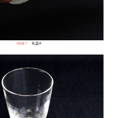
click！
丸盃A