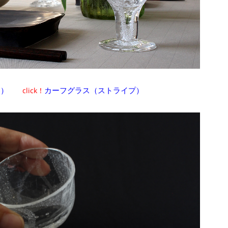
わ）
カーフグラス（ストライプ）
click！