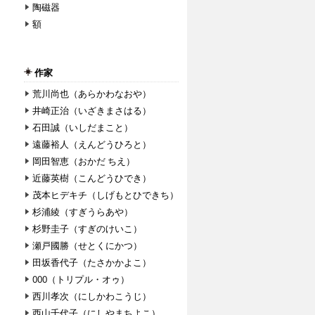
陶磁器
額
作家
荒川尚也（あらかわなおや）
井崎正治（いざきまさはる）
石田誠（いしだまこと）
遠藤裕人（えんどうひろと）
岡田智恵（おかだ ちえ）
近藤英樹（こんどうひでき）
茂本ヒデキチ（しげもとひできち）
杉浦綾（すぎうらあや）
杉野圭子（すぎのけいこ）
瀬戸國勝（せとくにかつ）
田坂香代子（たさかかよこ）
000（トリプル・オゥ）
西川孝次（にしかわこうじ）
西山千代子（にしやまちよこ）