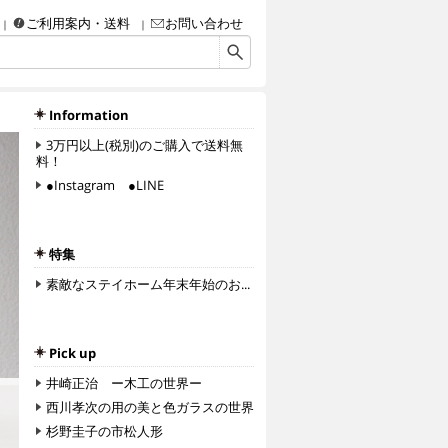
ご利用案内・送料
お問い合わせ
画・彫刻・工芸品（陶磁器、ガラス、彫金、人形、etc.）・額などなど、アート＆クラフ
Information
3万円以上(税別)のご購入で送料無
料！
●Instagram ●LINE
特集
素敵なステイホーム年末年始のお...
Pick up
井崎正治 ー木工の世界ー
西川孝次の用の美と色ガラスの世界
杉野圭子の市松人形