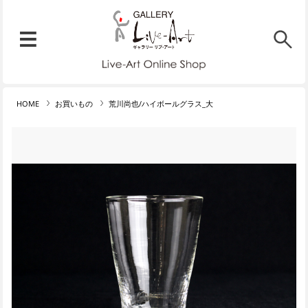
リブ・アート オンラインショ
メニュー
リブ・アートでは、絵画・版
HOME
お買いもの
荒川尚也/ハイボールグラス_大