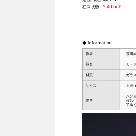
（税込）
Sold out!
在庫状態 :
◆ Information
作者
荒川
品名
カー
材質
ガラ
サイズ
上部-直
八分目
備考
※ひ
了承