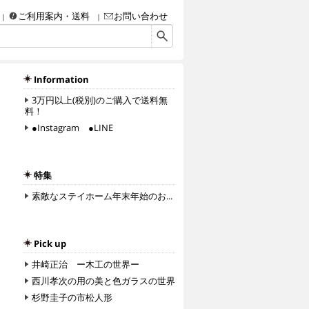
ご利用案内・送料
お問い合わせ
画・彫刻・工芸品（陶磁器、ガラス、彫金、人形、etc.）・額などなど、アート＆クラフ
Information
3万円以上(税別)のご購入で送料無
料！
●Instagram ●LINE
特集
素敵なステイホーム年末年始のお...
Pick up
井崎正治 ー木工の世界ー
西川孝次の用の美と色ガラスの世界
杉野圭子の市松人形