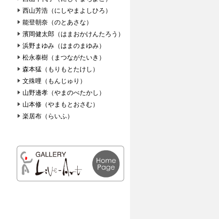
西山芳浩（にしやまよしひろ）
能登朝奈（のとあさな）
濱岡健太郎（はまおかけんたろう）
浜野まゆみ（はまのまゆみ）
松永泰樹（まつながたいき）
森本猛（もりもとたけし）
文殊哩（もんじゅり）
山野邊孝（やまのべたかし）
山本修（やまもとおさむ）
楽居布（らいふ）