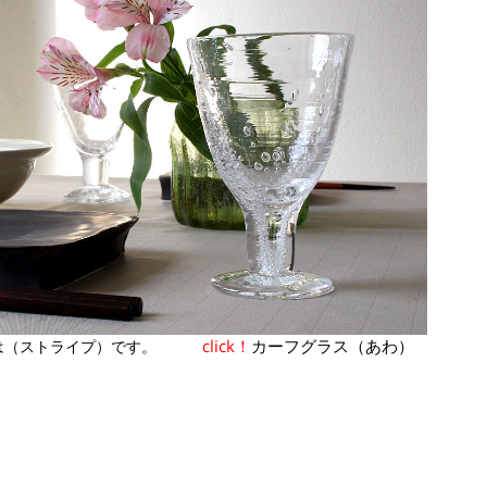
click！
カーフグラス（あわ）
スは（ストライプ）です。