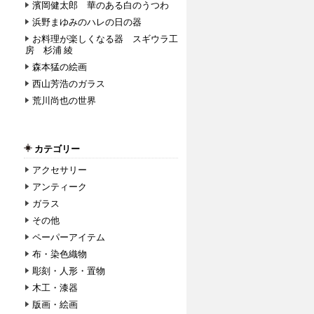
濱岡健太郎 華のある白のうつわ
浜野まゆみのハレの日の器
お料理が楽しくなる器 スギウラ工
房 杉浦 綾
森本猛の絵画
西山芳浩のガラス
荒川尚也の世界
カテゴリー
アクセサリー
アンティーク
ガラス
その他
ペーパーアイテム
布・染色織物
彫刻・人形・置物
木工・漆器
版画・絵画