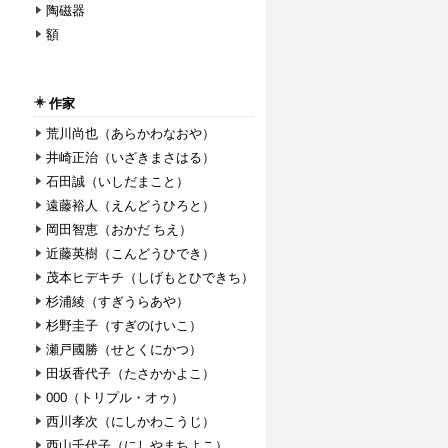
陶磁器
額
作家
荒川尚也（あらかわなおや）
井崎正治（いざきまさはる）
石田誠（いしだまこと）
遠藤裕人（えんどうひろと）
岡田智恵（おかだ ちえ）
近藤英樹（こんどうひでき）
茂本ヒデキチ（しげもとひできち）
杉浦綾（すぎうらあや）
杉野圭子（すぎのけいこ）
瀬戸國勝（せとくにかつ）
田坂香代子（たさかかよこ）
000（トリプル・オゥ）
西川孝次（にしかわこうじ）
西山千代子（にしやまちよこ）