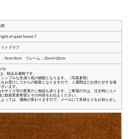
英樹
night of quiet forest-7
：リトグラフ
：9cm×9cm フレーム：20cm×20cm
/10
額は、額込み価格です。
、シンプルな生成り色の細額となります。（写真参照）
文をお受けしてからの額装となりますので、１週間ほどお待たせする場
ございます。
色やサイズ等の変更のご相談も承ります。ご希望の方は、注文時にコメ
欄に額装変更希望とその内容をお伝えください。
によっては、価格が変わりますので、メールにて見積もりをお知らせし
。