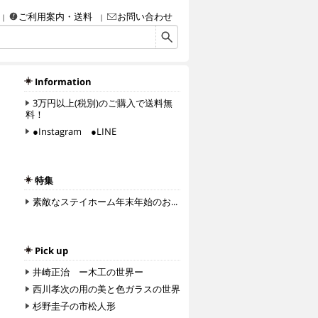
ご利用案内・送料
お問い合わせ
画・彫刻・工芸品（陶磁器、ガラス、彫金、人形、etc.）・額などなど、アート＆クラフ
Information
3万円以上(税別)のご購入で送料無
料！
●Instagram ●LINE
特集
素敵なステイホーム年末年始のお...
Pick up
井崎正治 ー木工の世界ー
西川孝次の用の美と色ガラスの世界
杉野圭子の市松人形