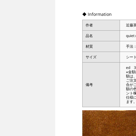
◆ Information
作者
近藤
品名
quiet 
材質
手法
サイズ
シート
ed 3
※金
額は
ご注
備考
合が
額の
ント
仕様
ます