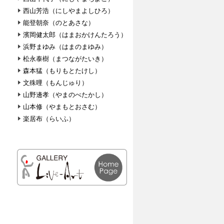
西山芳浩（にしやまよしひろ）
能登朝奈（のとあさな）
濱岡健太郎（はまおかけんたろう）
浜野まゆみ（はまのまゆみ）
松永泰樹（まつながたいき）
森本猛（もりもとたけし）
文殊哩（もんじゅり）
山野邊孝（やまのべたかし）
山本修（やまもとおさむ）
楽居布（らいふ）