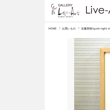
リブ・アート オンライ
HOME
お買いもの
近藤英樹/quiet night of 