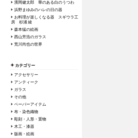
濱岡健太郎 華のある白のうつわ
浜野まゆみのハレの日の器
お料理が楽しくなる器 スギウラ工
房 杉浦 綾
森本猛の絵画
西山芳浩のガラス
荒川尚也の世界
カテゴリー
アクセサリー
アンティーク
ガラス
その他
ペーパーアイテム
布・染色織物
彫刻・人形・置物
木工・漆器
版画・絵画