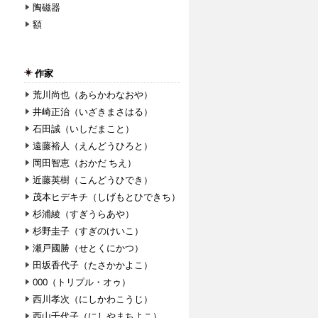
陶磁器
額
作家
荒川尚也（あらかわなおや）
井崎正治（いざきまさはる）
石田誠（いしだまこと）
遠藤裕人（えんどうひろと）
岡田智恵（おかだ ちえ）
近藤英樹（こんどうひでき）
茂本ヒデキチ（しげもとひできち）
杉浦綾（すぎうらあや）
杉野圭子（すぎのけいこ）
瀬戸國勝（せとくにかつ）
田坂香代子（たさかかよこ）
000（トリプル・オゥ）
西川孝次（にしかわこうじ）
西山千代子（にしやまちよこ）