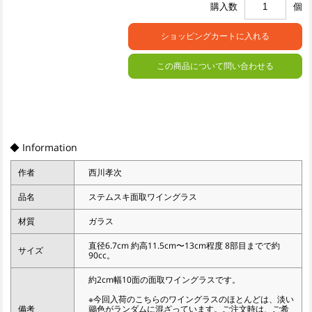
購入数
個
この商品について問い合わせる
◆ Information
作者
西川孝次
品名
ステムスキ面取ワイングラス
材質
ガラス
直径6.7cm 約高11.5cm〜13cm程度 8部目までで約
サイズ
90cc。
約2cm幅10面の面取ワイングラスです。
※今回入荷のこちらのワイングラスのほとんどは、淡い
備考
鶸色がランダムに混ざっています。ご注文時は、ご希