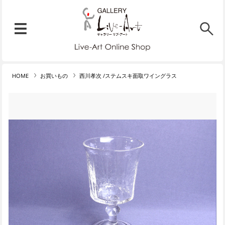
リブ・アート オンラインショ
メニュー
リブ・アートでは、絵画・版
HOME
お買いもの
西川孝次 /ステムスキ面取ワイングラス