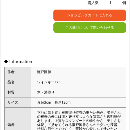
購入数
個
この商品について問い合わせる
◆ Information
作者
瀬戸國勝
品名
ワインキーパー
材質
木・漆塗り
サイズ
直径3cm 長さ12cm
下地に黒を置く根来塗り特有の重たい朱色。瀬戸さん
の根来の朱には凛と聳り立つような気高さと透明感が
あります。上質なスタンダードの軽やかさ、美しさを
備考
体現して見せてくれる瀬戸国勝さんのモダンな漆器。
特別な日だけではなく、普段から愛しんで使いたい。