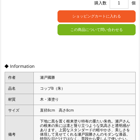
購入数
個
この商品について問い合わせる
◆ Information
作者
瀬戸國勝
品名
コップB（朱）
材質
木・漆塗り
サイズ
直径8cm 高さ8cm
下地に黒を置く根来塗り特有の重たい朱色。瀬戸さん
の根来の朱には凛と聳り立つような気高さと透明感が
あります。上質なスタンダードの軽やかさ、美しさを
備考
体現して見せてくれる瀬戸国勝さんのモダンな漆器。
特別な日だけではなく、普段から愛しんで使いたい。