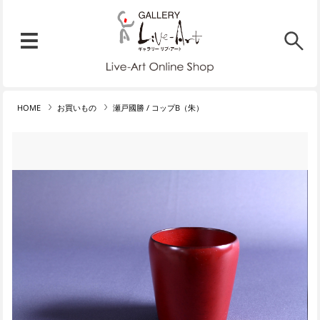
リブ・アート オンラインショ
メニュー
リブ・アートでは、絵画・版
HOME
お買いもの
瀬戸國勝 / コップB（朱）