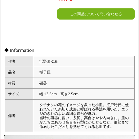
この商品について問い合わせる
◆ Information
作者
浜野まゆみ
品名
梔子皿
材質
磁器
サイズ
幅 13.5cm 高さ2.5cm
クチナシの花のイメージを象った小皿。江戸時代に使
われていた糸切り成形と呼ばれる手法を用いた、エッ
ジのきれのよい繊細な造形が魅力。
備考
当時の磁器に習い、糸尻、高台はやや内向きに。皿の
かたちにあわせ高台も花型にかたどるなど、細部まで
徹底したこだわりを見せてくれるお皿です。