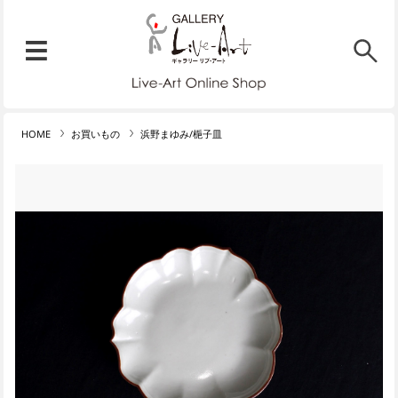
リブ・アート オンラインショ
メニュー
リブ・アートでは、絵画・版
HOME
お買いもの
浜野まゆみ/梔子皿