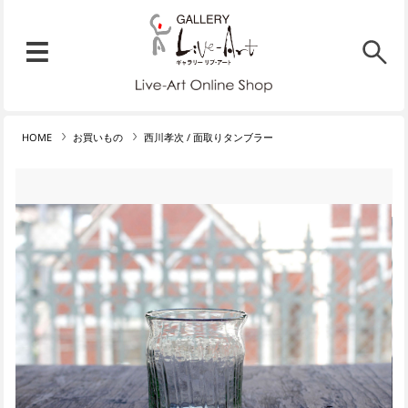
リブ・アート オンラインショ
メニュー
リブ・アートでは、絵画・版
HOME
お買いもの
西川孝次 / 面取りタンブラー