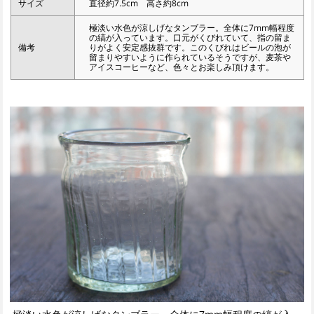
サイズ
直径約7.5cm 高さ約8cm
極淡い水色が涼しげなタンブラー。全体に7mm幅程度
の縞が入っています。口元がくびれていて、指の留ま
備考
りがよく安定感抜群です。このくびれはビールの泡が
留まりやすいように作られているそうですが、麦茶や
アイスコーヒーなど、色々とお楽しみ頂けます。