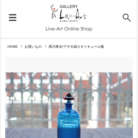
リブ・アート オンラインショ
メニュー
リブ・アートでは、絵画・版
HOME
お買いもの
西川孝次/アサギ縞スキリキュール瓶