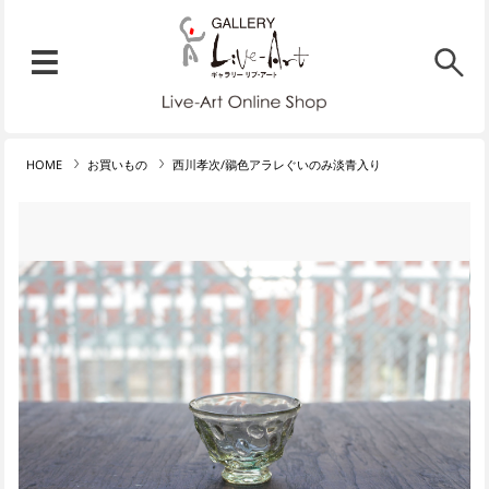
リブ・アート オンラインショ
メニュー
リブ・アートでは、絵画・版
HOME
お買いもの
西川孝次/鶸色アラレぐいのみ淡青入り