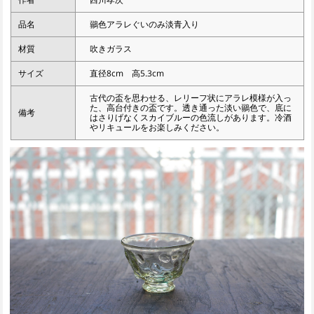
品名
鶸色アラレぐいのみ淡青入り
材質
吹きガラス
サイズ
直径8cm 高5.3cm
古代の盃を思わせる、レリーフ状にアラレ模様が入っ
た、高台付きの盃です。透き通った淡い鶸色で、底に
備考
はさりげなくスカイブルーの色流しがあります。冷酒
やリキュールをお楽しみください。