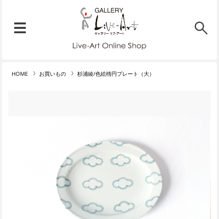
リブ・アート オンラインショ
メニュー
リブ・アートでは、絵画・版
HOME
お買いもの
杉浦綾/色絵楕円プレート（大）