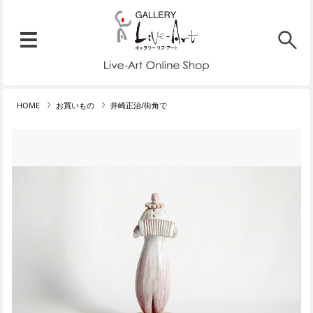
リブ・アート オンラインショ
メニュー
リブ・アートでは、絵画・版
HOME
お買いもの
井崎正治/街角で