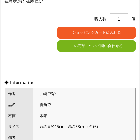
在庫状態 : 在庫僅少
購入数
個
この商品について問い合わせる
◆ Information
作者
井崎 正治
品名
街角で
材質
木彫
サイズ
台の直径15cm 高さ33cm（台込）
備考