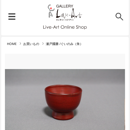
リブ・アート オンラインショ
メニュー
リブ・アートでは、絵画・版
HOME
お買いもの
瀬戸國勝 /ぐいのみ（朱）