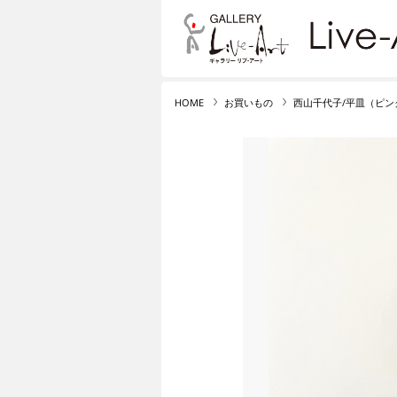
リブ・アート オンライ
HOME
お買いもの
西山千代子/平皿（ピン