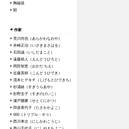
陶磁器
額
作家
荒川尚也（あらかわなおや）
井崎正治（いざきまさはる）
石田誠（いしだまこと）
遠藤裕人（えんどうひろと）
岡田智恵（おかだ ちえ）
近藤英樹（こんどうひでき）
茂本ヒデキチ（しげもとひできち）
杉浦綾（すぎうらあや）
杉野圭子（すぎのけいこ）
瀬戸國勝（せとくにかつ）
田坂香代子（たさかかよこ）
000（トリプル・オゥ）
西川孝次（にしかわこうじ）
西山千代子（にしやまちよこ）