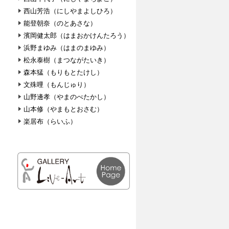
西山芳浩（にしやまよしひろ）
能登朝奈（のとあさな）
濱岡健太郎（はまおかけんたろう）
浜野まゆみ（はまのまゆみ）
松永泰樹（まつながたいき）
森本猛（もりもとたけし）
文殊哩（もんじゅり）
山野邊孝（やまのべたかし）
山本修（やまもとおさむ）
楽居布（らいふ）