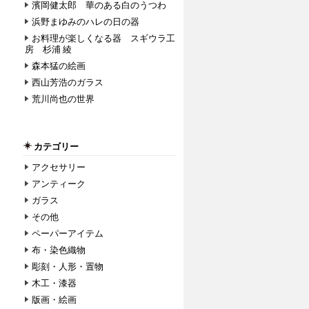
濱岡健太郎 華のある白のうつわ
浜野まゆみのハレの日の器
お料理が楽しくなる器 スギウラ工
房 杉浦 綾
森本猛の絵画
西山芳浩のガラス
荒川尚也の世界
カテゴリー
アクセサリー
アンティーク
ガラス
その他
ペーパーアイテム
布・染色織物
彫刻・人形・置物
木工・漆器
版画・絵画