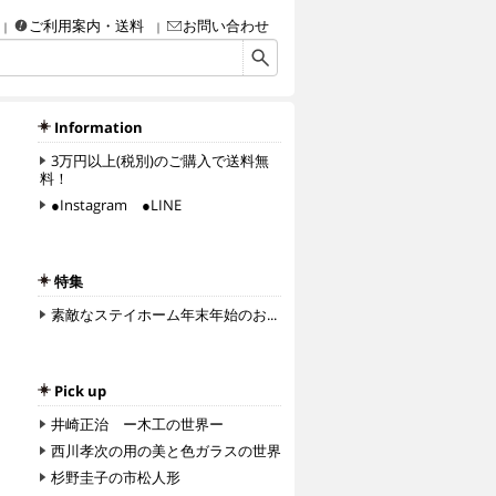
ご利用案内・送料
お問い合わせ
画・彫刻・工芸品（陶磁器、ガラス、彫金、人形、etc.）・額などなど、アート＆クラフ
Information
3万円以上(税別)のご購入で送料無
料！
●Instagram ●LINE
特集
素敵なステイホーム年末年始のお...
Pick up
井崎正治 ー木工の世界ー
西川孝次の用の美と色ガラスの世界
杉野圭子の市松人形