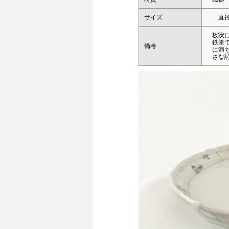
サイズ
直径約
板状
鉄筆
備考
に満
さな