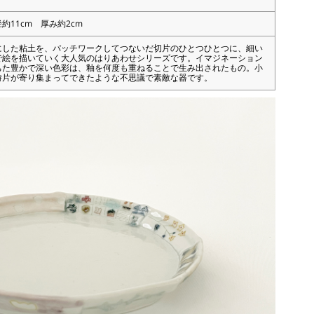
11cm 厚み約2cm
にした粘土を、パッチワークしてつないだ切片のひとつひとつに、細い
で絵を描いていく大人気のはりあわせシリーズです。イマジネーション
ちた豊かで深い色彩は、釉を何度も重ねることで生み出されたもの。小
詩片が寄り集まってできたような不思議で素敵な器です。