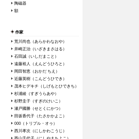
陶磁器
額
作家
荒川尚也（あらかわなおや）
井崎正治（いざきまさはる）
石田誠（いしだまこと）
遠藤裕人（えんどうひろと）
岡田智恵（おかだ ちえ）
近藤英樹（こんどうひでき）
茂本ヒデキチ（しげもとひできち）
杉浦綾（すぎうらあや）
杉野圭子（すぎのけいこ）
瀬戸國勝（せとくにかつ）
田坂香代子（たさかかよこ）
000（トリプル・オゥ）
西川孝次（にしかわこうじ）
西山千代子（にしやまちよこ）