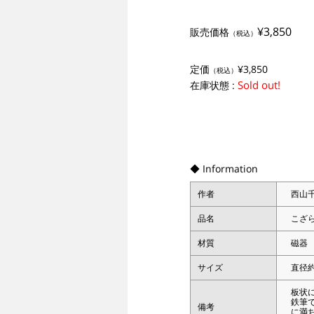
¥3,850
販売価格
（税込）
定価
¥3,850
（税込）
Sold out!
在庫状態 :
◆ Information
作者
西山
品名
こざ
材質
磁器
サイズ
直径約
板状
鉄筆
備考
に満