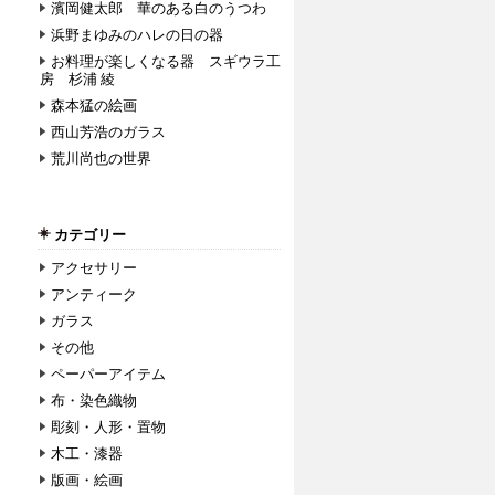
濱岡健太郎 華のある白のうつわ
浜野まゆみのハレの日の器
お料理が楽しくなる器 スギウラ工
房 杉浦 綾
森本猛の絵画
西山芳浩のガラス
荒川尚也の世界
カテゴリー
アクセサリー
アンティーク
ガラス
その他
ペーパーアイテム
布・染色織物
彫刻・人形・置物
木工・漆器
版画・絵画