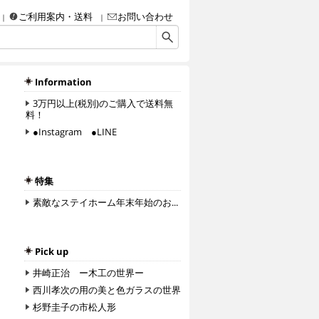
ご利用案内・送料
お問い合わせ
画・彫刻・工芸品（陶磁器、ガラス、彫金、人形、etc.）・額などなど、アート＆クラフ
Information
3万円以上(税別)のご購入で送料無
料！
●Instagram ●LINE
特集
素敵なステイホーム年末年始のお...
Pick up
井崎正治 ー木工の世界ー
西川孝次の用の美と色ガラスの世界
杉野圭子の市松人形