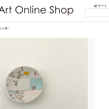
ンショップ
カート
リブ・アートでは、絵画・版
ニと猿）