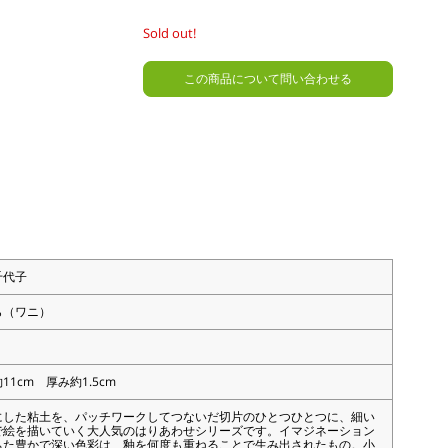
Sold out!
この商品について問い合わせる
千代子
ら（ワニ）
11cm 厚み約1.5cm
にした粘土を、パッチワークしてつないだ切片のひとつひとつに、細い
で絵を描いていく大人気のはりあわせシリーズです。イマジネーション
ちた豊かで深い色彩は、釉を何度も重ねることで生み出されたもの。小