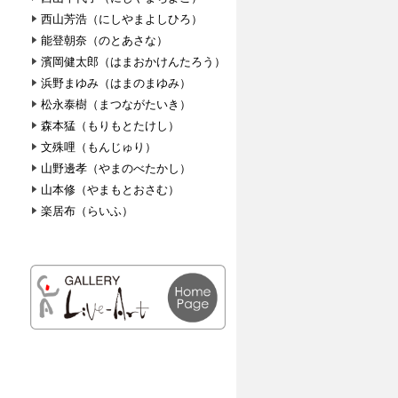
西山芳浩（にしやまよしひろ）
能登朝奈（のとあさな）
濱岡健太郎（はまおかけんたろう）
浜野まゆみ（はまのまゆみ）
松永泰樹（まつながたいき）
森本猛（もりもとたけし）
文殊哩（もんじゅり）
山野邊孝（やまのべたかし）
山本修（やまもとおさむ）
楽居布（らいふ）