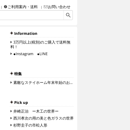
ご利用案内・送料
お問い合わせ
画・彫刻・工芸品（陶磁器、ガラス、彫金、人形、etc.）・額などなど、アート＆クラフ
Information
3万円以上(税別)のご購入で送料無
料！
●Instagram ●LINE
特集
素敵なステイホーム年末年始のお...
Pick up
井崎正治 ー木工の世界ー
西川孝次の用の美と色ガラスの世界
杉野圭子の市松人形