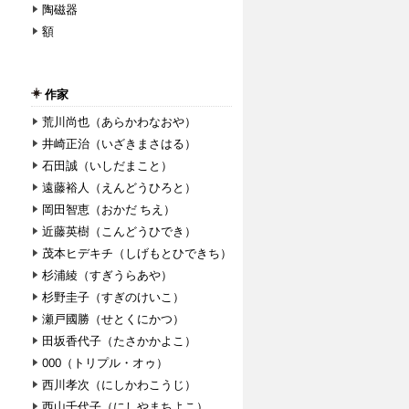
陶磁器
額
作家
荒川尚也（あらかわなおや）
井崎正治（いざきまさはる）
石田誠（いしだまこと）
遠藤裕人（えんどうひろと）
岡田智恵（おかだ ちえ）
近藤英樹（こんどうひでき）
茂本ヒデキチ（しげもとひできち）
杉浦綾（すぎうらあや）
杉野圭子（すぎのけいこ）
瀬戸國勝（せとくにかつ）
田坂香代子（たさかかよこ）
000（トリプル・オゥ）
西川孝次（にしかわこうじ）
西山千代子（にしやまちよこ）