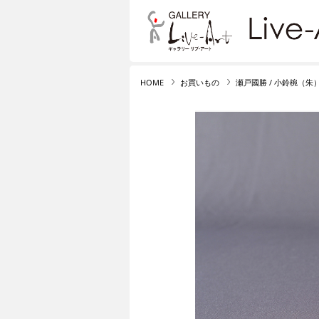
リブ・アート オンライ
HOME
お買いもの
瀬戸國勝 / 小鈴椀（朱