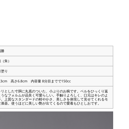
國勝
椀（朱）
漆塗り
.3cm 高さ6.8cm 内容量 8分目までで150cc
キリとした寸胴に丸底のついた、小ぶりのお椀です。ベルをひっくり返
ようなフォルムが品良く可愛らしい。手触りよろしく、口元はキレのよ
手。上質なスタンダードの軽やかさ、美しさを体現して見せてくれるモ
な漆器。使うほどに美しい艶が出てくるので愛着もひとしおです。