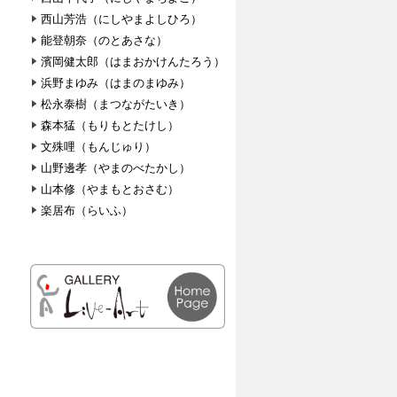
西山芳浩（にしやまよしひろ）
能登朝奈（のとあさな）
濱岡健太郎（はまおかけんたろう）
浜野まゆみ（はまのまゆみ）
松永泰樹（まつながたいき）
森本猛（もりもとたけし）
文殊哩（もんじゅり）
山野邊孝（やまのべたかし）
山本修（やまもとおさむ）
楽居布（らいふ）