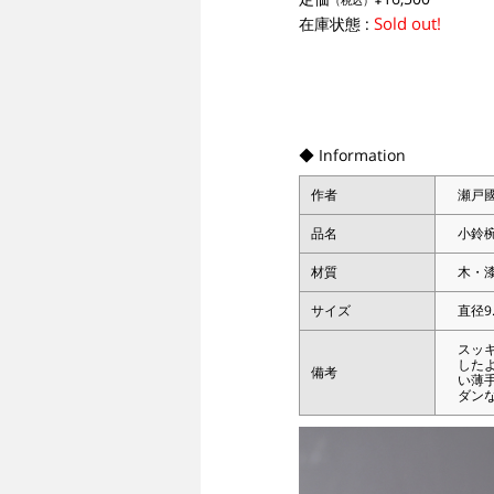
（税込）
Sold out!
在庫状態 :
◆ Information
作者
瀬戸
品名
小鈴
材質
木・
サイズ
直径9
スッ
した
備考
い薄
ダン