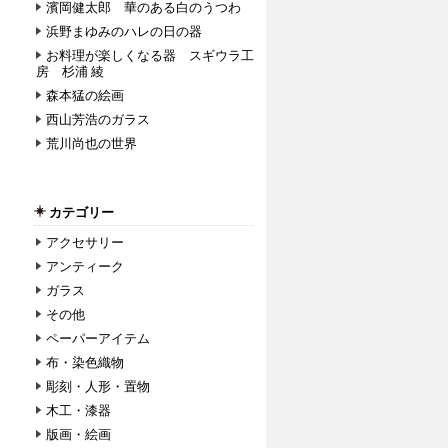
濱岡健太郎 華のある白のうつわ
浜野まゆみのハレの日の器
お料理が楽しくなる器 スギウラ工
房 杉浦 綾
森本猛の絵画
西山芳浩のガラス
荒川尚也の世界
カテゴリー
アクセサリー
アンティーク
ガラス
その他
ペーパーアイテム
布・染色織物
彫刻・人形・置物
木工・漆器
版画・絵画