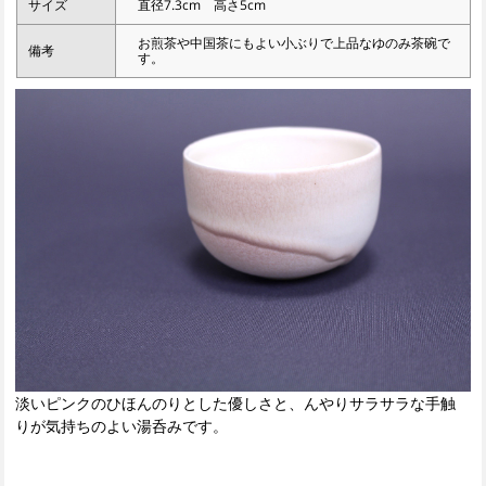
サイズ
直径7.3cm 高さ5cm
お煎茶や中国茶にもよい小ぶりで上品なゆのみ茶碗で
備考
す。
淡いピンクのひほんのりとした優しさと、んやりサラサラな手触
りが気持ちのよい湯呑みです。