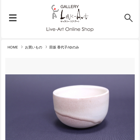
リブ・アート オンラインショ
メニュー
リブ・アートでは、絵画・版
HOME
お買いもの
田坂 香代子/ゆのみ