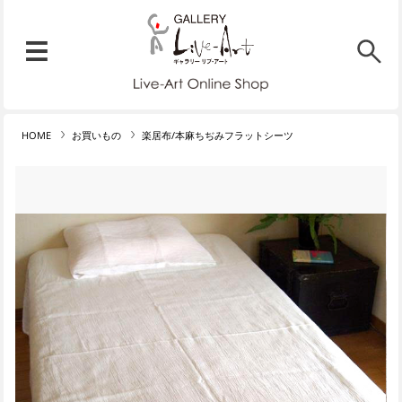
リブ・アート オンラインショ
メニュー
リブ・アートでは、絵画・版
HOME
お買いもの
楽居布/本麻ちぢみフラットシーツ