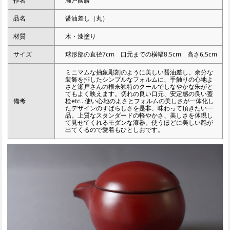
作者
瀬戸國勝
品名
醤油差し（丸）
材質
木・漆塗り
サイズ
球形部の直径7cm 口元までの横幅8.5cm 高さ6,5cm
ミニマムな抽象彫刻のように美しい醤油差し。余分な
装飾を排したシンプルなフォルムに、手触りの心地よ
さと瀬戸さんの根来独特のクールでしなやかな朱がと
てもよく映えます。切れの良い口元、安定感の良い蓋
備考
栓etc...使い心地のよさとフォルムの美しさが一体化し
たデザインのすばらしさを是非、味わって頂きたい一
品。上質なスタンダードの軽やかさ、美しさを体現し
て見せてくれるモダンな漆器。使うほどに美しい艶が
出てくるので愛着もひとしおです。