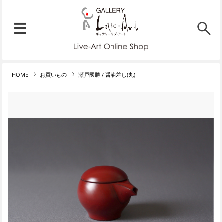
リブ・アート オンラインショ
メニュー
リブ・アートでは、絵画・版
HOME
お買いもの
瀬戸國勝 / 醤油差し(丸)