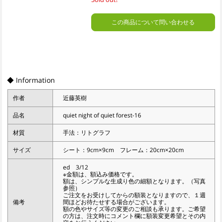
この商品について問い合わせる
◆ Information
作者
近藤英樹
品名
quiet night of quiet forest-16
材質
手法：リトグラフ
サイズ
シート：9cm×9cm フレーム：20cm×20cm
ed 3/12
※金額は、額込み価格です。
額は、シンプルな生成り色の細額となります。（写真
参照）
ご注文をお受けしてからの額装となりますので、１週
備考
間ほどお待たせする場合がございます。
額の色やサイズ等の変更のご相談も承ります。ご希望
の方は、注文時にコメント欄に額装変更希望とその内