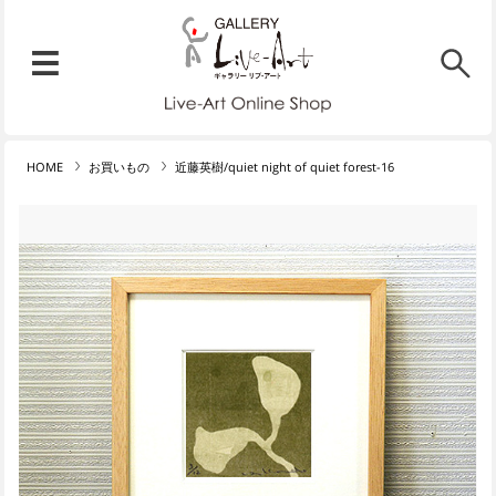
リブ・アート オンラインショ
メニュー
リブ・アートでは、絵画・版
HOME
お買いもの
近藤英樹/quiet night of quiet forest-16